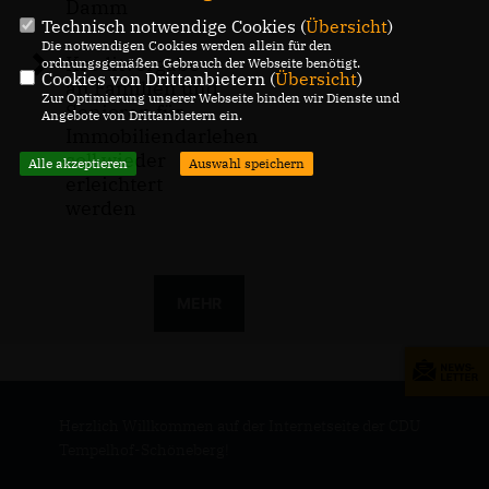
Damm
Technisch notwendige Cookies (
Übersicht
)
Die notwendigen Cookies werden allein für den
Kreditvergabe
ordnungsgemäßen Gebrauch der Webseite benötigt.
Cookies von Drittanbietern (
Übersicht
)
an Familien und
Zur Optimierung unserer Webseite binden wir Dienste und
Senioren für
Angebote von Drittanbietern ein.
Immobiliendarlehen
soll wieder
Alle akzeptieren
Auswahl speichern
erleichtert
werden
MEHR
Herzlich Willkommen auf der Internetseite der CDU
Tempelhof-Schöneberg!