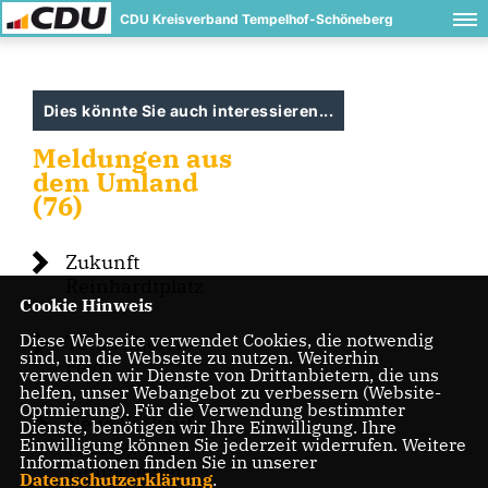
CDU Kreisverband Tempelhof-Schöneberg
Dies könnte Sie auch interessieren...
Meldungen aus
dem Umland
(76)
Zukunft
Reinhardtplatz
Cookie Hinweis
Diese Webseite verwendet Cookies, die notwendig
Tempelhofer
sind, um die Webseite zu nutzen. Weiterhin
Feld
verwenden wir Dienste von Drittanbietern, die uns
helfen, unser Webangebot zu verbessern (Website-
Optmierung). Für die Verwendung bestimmter
Neue Einkaufs-
Dienste, benötigen wir Ihre Einwilligung. Ihre
Einwilligung können Sie jederzeit widerrufen. Weitere
Passage am
Informationen finden Sie in unserer
Tempelhofer
Datenschutzerklärung
.