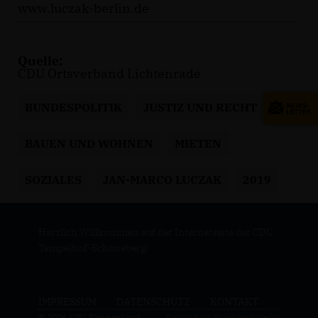
www.luczak-berlin.de
Quelle:
CDU Ortsverband Lichtenrade
BUNDESPOLITIK
JUSTIZ UND RECHT
BAUEN UND WOHNEN
MIETEN
SOZIALES
JAN-MARCO LUCZAK
2019
Herzlich Willkommen auf der Internetseite der CDU
Tempelhof-Schöneberg!
IMPRESSUM
DATENSCHUTZ
KONTAKT
© 2026 CDU Kreisverband
Realisation: Sharkness Media