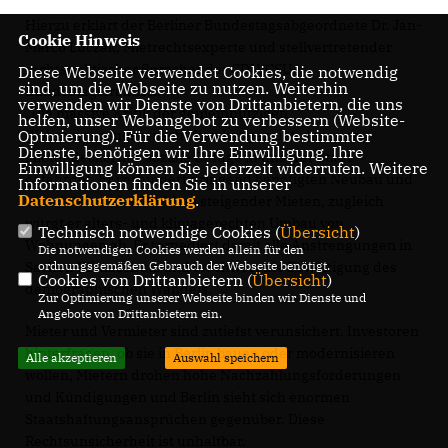
Hierzu erklärt der Berliner Bundestagsabgeordnete Dr. Jan-
Cookie Hinweis
Marco Luczak, Mietrechtsexperte und stellvertretender
rechtspolitischer Sprecher der CDU/CSU-
Diese Webseite verwendet Cookies, die notwendig
sind, um die Webseite zu nutzen. Weiterhin
Bundestagsfraktion:
verwenden wir Dienste von Drittanbietern, die uns
Die massive Kritik der gemeinnützigen
helfen, unser Webangebot zu verbessern (Website-
Wohnungsgenossenschaften hat gezeigt, dass der
Optmierung). Für die Verwendung bestimmter
Dienste, benötigen wir Ihre Einwilligung. Ihre
Mietendeckel das soziale Gefüge in unserer Stadt
Einwilligung können Sie jederzeit widerrufen. Weitere
gefährdet. Er verhindert dringend benötigten Neubau und
Informationen finden Sie in unserer
Datenschutzerklärung
.
verschärft so das Problem steigender Mieten, zugleich
würgt er alters- und klimagerechten Umbau von
Technisch notwendige Cookies (
Übersicht
)
Wohnungen ab. Er torpediert damit alle Anstrengungen in
Die notwendigen Cookies werden allein für den
Sachen Klimaschutz und erschwert die Bewältigung des
ordnungsgemäßen Gebrauch der Webseite benötigt.
Cookies von Drittanbietern (
Übersicht
)
demographischen Wandels.
Zur Optimierung unserer Webseite binden wir Dienste und
Angebote von Drittanbietern ein.
Mieter und Vermieter sind zutiefst verunsichert. Investoren
hinterfragen, ob sie in Berlin bauen oder modernisieren
Alle akzeptieren
Auswahl speichern
wollen, Mietern drohen hohe Nachzahlungsforderungen
und Kündigungen und Berlin sieht sich enormen
Staatshaftungsansprüchen gegenüber. Diese
Rechtsunsicherheit ist unhaltbar.