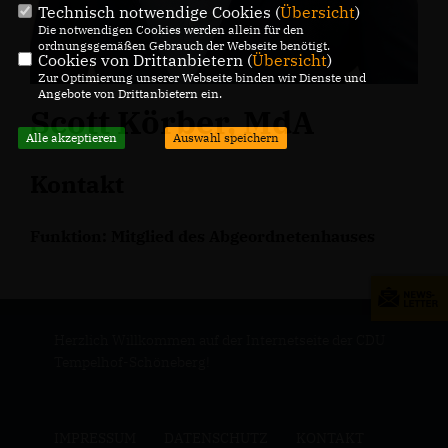
Technisch notwendige Cookies (
Übersicht
)
Die notwendigen Cookies werden allein für den
ordnungsgemäßen Gebrauch der Webseite benötigt.
Cookies von Drittanbietern (
Übersicht
)
Zur Optimierung unserer Webseite binden wir Dienste und
Angebote von Drittanbietern ein.
Scott Körber, MdA
Alle akzeptieren
Auswahl speichern
Kontakt
Funktion: Mitglied des Abgeordnetenhauses
Herzlich Willkommen auf der Internetseite der CDU
Tempelhof-Schöneberg!
IMPRESSUM
DATENSCHUTZ
KONTAKT