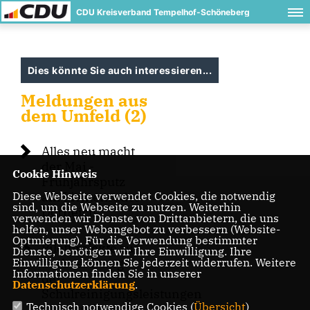
CDU Kreisverband Tempelhof-Schöneberg
Dies könnte Sie auch interessieren...
Meldungen aus
dem Umfeld (2)
Alles neu macht
der Mai -
Cookie Hinweis
Frühjahrsputz
Diese Webseite verwendet Cookies, die notwendig
am Lichtenrader
sind, um die Webseite zu nutzen. Weiterhin
Dorfteich
verwenden wir Dienste von Drittanbietern, die uns
helfen, unser Webangebot zu verbessern (Website-
Optmierung). Für die Verwendung bestimmter
Pilotprojekte zur
Dienste, benötigen wir Ihre Einwilligung. Ihre
Einwilligung können Sie jederzeit widerrufen. Weitere
Verbesserung
Informationen finden Sie in unserer
der
Datenschutzerklärung
.
Schulreinigungsleistungen
Technisch notwendige Cookies (
Übersicht
)
vorantreiben