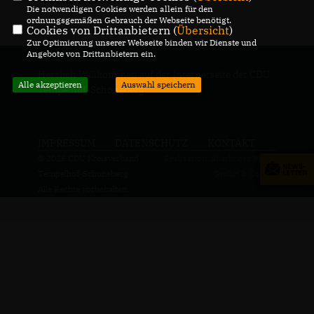
Die notwendigen Cookies werden allein für den
ordnungsgemäßen Gebrauch der Webseite benötigt.
Cookies von Drittanbietern (
Übersicht
)
Zur Optimierung unserer Webseite binden wir Dienste und
Angebote von Drittanbietern ein.
Herzlich Willkommen auf der Internetseite der CDU
Alle akzeptieren
Auswahl speichern
Tempelhof-Schöneberg!
IMPRESSUM
DATENSCHUTZ
KONTAKT
© 2026 CDU Kreisverband
Realisation: Sharkness Media
Tempelhof-Schöneberg
GmbH & Co. KG
Alle Rechte vorbehalten.