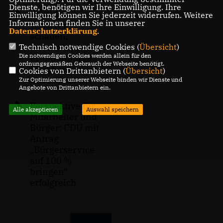
Dienste, benötigen wir Ihre Einwilligung. Ihre
Über den
Einwilligung können Sie jederzeit widerrufen. Weitere
Informationen finden Sie in unserer
Tellerrand
Datenschutzerklärung
.
schauen,
Austausch mit
Technisch notwendige Cookies (
Übersicht
)
Die notwendigen Cookies werden allein für den
Brandenburger
ordnungsgemäßen Gebrauch der Webseite benötigt.
Nachbargemeinden
Cookies von Drittanbietern (
Übersicht
)
intensivieren
Zur Optimierung unserer Webseite binden wir Dienste und
Angebote von Drittanbietern ein.
Perspektive für
Alle akzeptieren
Auswahl speichern
Mitarbeiter und
Bürger: CDU mit
Antrag
Bürgerservice
auf 100 %
bringen“
erfolgreich