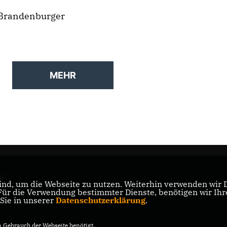
 Brandenburger
MEHR
er
nd, um die Webseite zu nutzen. Weiterhin verwenden wir Di
r die Verwendung bestimmter Dienste, benötigen wir Ihre 
 Sie in unserer
Datenschutzerklärung
.
Gebrauch der Webseite benötigt.