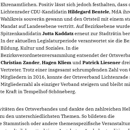
Ehrenamtlichen. Positiv lässt sich jedoch festhalten, dass 
Lichtenrader CDU-Kandidatin
Hildegard Bentele
, MdA ih
Wahlkreis souverän gewann und den Ortsteil mit einem st
Mandat auf Landesebene vertritt. Auf Bezirksebene wurd
Spitzenkandidatin
Jutta Kaddatz
erneut zur Stadträtin ber
In der aktuellen Legislaturperiode verantwortet sie die Be
Bildung, Kultur und Soziales. In die
Bezirksverordnetenversammlung entsendet der Ortsverb
Christian Zander
,
Hagen Kliem
und
Patrick Liesener
dre
Vertreter. Trotz einer insgesamt schrumpfenden Zahl von
Mitgliedern in 2016, konnte der Ortsverband Lichtenrade 
Mitgliederzahl als einziger Verband steigern und bleibt mi
ste Kraft in Tempelhof-Schöneberg.
ivitäten des Ortsverbandes und dankte den zahlreichen Hel
zu den unterschiedlichsten Themen. So bildeten die
 Stammtisch oder andere themenspezifische Veranstaltu