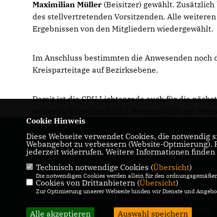
Maximilian Müller
(Beisitzer) gewählt. Zusätzlich
des stellvertretenden Vorsitzenden. Alle weitere
Ergebnissen von den Mitgliedern wiedergewählt.
Im Anschluss bestimmten die Anwesenden noch die
Kreisparteitage auf Bezirksebene.
Damit ist die CDU Lichtenrade auch für die nächst
weiter zu führen und die Lebensqualität der Men
Cookie Hinweis
Diese Webseite verwendet Cookies, die notwendig si
Herzlich Willkommen auf der Internetseite d
Webangebot zu verbessern (Website-Optmierung). Fü
CDU Tempelhof-Schöneberg!
jederzeit widerrufen. Weitere Informationen finden
Technisch notwendige Cookies (
Übersicht
)
IMPRESSUM
DATENSCHUTZ
Die notwendigen Cookies werden allein für den ordnungsgemäßen 
Cookies von Drittanbietern (
KONTAKT
Übersicht
)
Zur Optimierung unserer Webseite binden wir Dienste und Angebot
© 2026 CDU Kreisverband Tempelhof-Schöneberg
Alle akzeptieren
Auswahl speichern