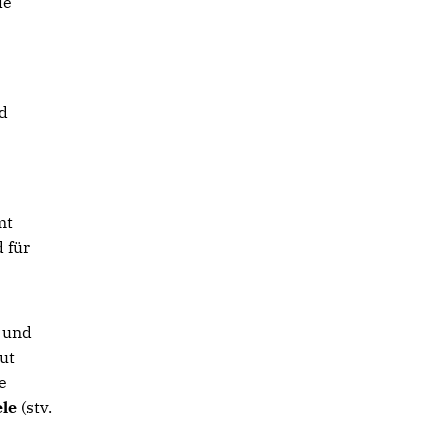
le
d
mt
 für
und
eut
e
ele
(stv.