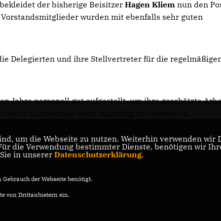
 bekleidet der bisherige Beisitzer
Hagen Kliem
nun den Po
n Vorstandsmitglieder wurden mit ebenfalls sehr guten
 Delegierten und ihre Stellvertreter für die regelmäßige
en Jahre personell gut aufgestellt, um ihre geschätzte Arbe
schen in Lichtenrade auch zukünftig zu verbessern.
nd, um die Webseite zu nutzen. Weiterhin verwenden wir Di
er
r die Verwendung bestimmter Dienste, benötigen wir Ihre 
 Sie in unserer
Datenschutzerklärung
.
Gebrauch der Webseite benötigt.
e von Drittanbietern ein.