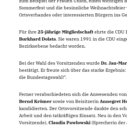
zum Beispiel der Frauen Union, einen wichtigen B
Sommerfest und die besinnliche Weihnachtsfeier 
Ortsverbandes oder interessierten Bürgern ins 
Für ihre
25-jährige Mitgliedschaft
ehrte die CDU 
Burkhard Dolata
. Sie waren 1991 in die CDU eing
Bezirksebene bedacht worden.
Bei der Wahl des Vorsitzenden wurde
Dr. Jan-Ma
bestätigt. Er freute sich über das starke Ergebnis
die Bundestagswahl!“.
Ferner verabschiedeten sich die Anwesenden von
Bernd Krömer
sowie von Beisitzerin
Annegret H
kandidierten. Der Ortsvorsitzende dankte den sch
Arbeit und den tatkräftigen Einsatz. Neu in den
Vorsitzende),
Claudia Pawlowski
(Sprecherin der