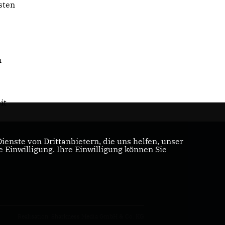
sten
n
it
enste von Drittanbietern, die uns helfen, unser
Einwilligung. Ihre Einwilligung können Sie
Realisation: Sharkness Media GmbH & Co. KG