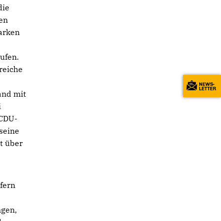
die
ren
arken
e
ufen.
reiche
and mit
i
 CDU-
seine
t über
fern
ngen,