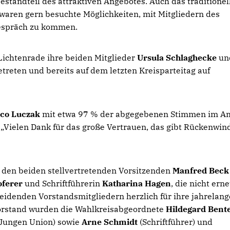
estandteil des attraktiven Angebotes. Auch das traditionel
waren gern besuchte Möglichkeiten, mit Mitgliedern des
Gespräch zu kommen.
Lichtenrade ihre beiden Mitglieder
Ursula Schlaghecke
un
etreten und bereits auf dem letzten Kreisparteitag auf
rco Luczak
mit etwa 97 % der abgegebenen Stimmen im A
: „Vielen Dank für das große Vertrauen, das gibt Rückenwind
 den beiden stellvertretenden Vorsitzenden
Manfred Beck
oferer
und Schriftführerin
Katharina Hagen
, die nicht ern
eidenden Vorstandsmitgliedern herzlich für ihre jahrelang
 Vorstand wurden die Wahlkreisabgeordnete
Hildegard Bent
 Jungen Union) sowie
Arne Schmidt
(Schriftführer) und