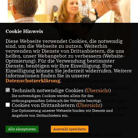
Cookie Hinweis
Diese Webseite verwendet Cookies, die notwendig
sind, um die Webseite zu nutzen. Weiterhin
verwenden wir Dienste von Drittanbietern, die uns
helfen, unser Webangebot zu verbessern (Website-
Optmierung). Für die Verwendung bestimmter
Dienste, benötigen wir Ihre Einwilligung. Ihre
Einwilligung können Sie jederzeit widerrufen. Weitere
Informationen finden Sie in unserer
Datenschutzerklärung
.
Im gut gefüllten Gemeindesaal der Salvatorgemeinde
nahmen
Hildegard Bentele
und ihre SPD-Gegenkandidatin
Technisch notwendige Cookies (
Übersicht
)
Melanie Kühnemann
neben
Raimund Baier
auf dem
Die notwendigen Cookies werden allein für den
ordnungsgemäßen Gebrauch der Webseite benötigt.
Podium Platz, um sich den zahlreichen Fragen der Bürger
Cookies von Drittanbietern (
Übersicht
)
zu stellen. Zu insgesamt vier Themenblöcken galt es, Rede
Zur Optimierung unserer Webseite binden wir Dienste und
und Antwort zu stehen: Soziales, Bildung, Sicherheit und
Angebote von Drittanbietern ein.
Lokales.
Alle akzeptieren
Auswahl speichern
Neben Fragen zur öffentlichen Sicherheit oder zu sozial