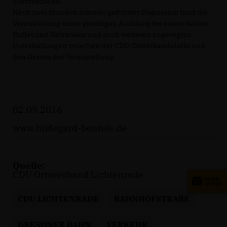
überraschend.
Nach zwei Stunden intensiv geführter Diskussion fand die
Veranstaltung einen geselligen Ausklang bei einem kalten
Buffet und Getränken und noch weiteren angeregten
Unterhaltungen zwischen der CDU-Direktkandidatin und
den Gästen der Veranstaltung.
02.09.2016
www.hildegard-bentele.de
Quelle:
CDU Ortsverband Lichtenrade
CDU LICHTENRADE
BAHNHOFSTRAßE
DRESDNER BAHN
VERKEHR