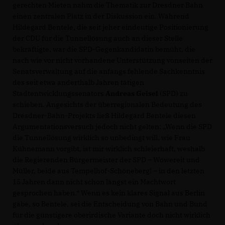
gerechten Mieten nahm die Thematik zur Dresdner Bahn
einen zentralen Platz in der Diskussion ein. Während
Hildegard Bentele, die seit jeher eindeutige Positionierung
der CDU für die Tunnellösung auch an dieser Stelle
bekräftigte, war die SPD-Gegenkandidatin bemüht, die
nach wie vor nicht vorhandene Unterstützung vonseiten der
Senatsverwaltung auf die anfangs fehlende Sachkenntnis
des seit etwa anderthalb Jahren tätigen
Stadtentwicklungssenators
Andreas Geisel
(SPD) zu
schieben. Angesichts der überregionalen Bedeutung des
Dresdner-Bahn-Projekts ließ Hildegard Bentele diesen
Argumentationsversuch jedoch nicht gelten: „Wenn die SPD
die Tunnellösung wirklich so unbedingt will, wie Frau
Kühnemann vorgibt, ist mir wirklich schleierhaft, weshalb
die Regierenden Bürgermeister der SPD – Wowereit und
Müller, beide aus Tempelhof-Schöneberg! – in den letzten
15 Jahren dann nicht schon längst ein Machtwort
gesprochen haben.“ Wenn es kein klares Signal aus Berlin
gäbe, so Bentele, sei die Entscheidung von Bahn und Bund
für die günstigere oberirdische Variante doch nicht wirklich