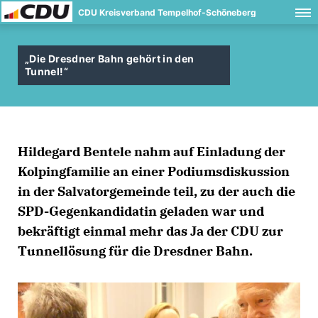
CDU Kreisverband Tempelhof-Schöneberg
Die Dresdner Bahn gehört in den
Tunnel!“
Hildegard Bentele
nahm auf Einladung der
Kolpingfamilie
an einer Podiumsdiskussion
in der
Salvatorgemeinde
teil, zu der auch die
SPD-Gegenkandidatin geladen war und
bekräftigt einmal mehr das
Ja
der
CDU
zur
Tunnellösung
für die
Dresdner Bahn
.