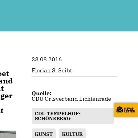
28.08.2016
Florian S. Seibt
eet
tand
t
Quelle:
üger
CDU Ortsverband Lichtenrade
t
CDU TEMPELHOF-
SCHÖNEBERG
KUNST
KULTUR