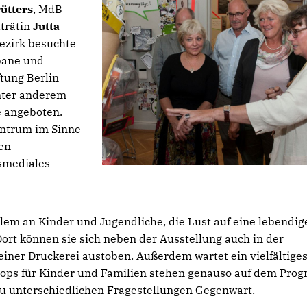
ütters
, MdB
trätin
Jutta
ezirk besuchte
bane und
tung Berlin
nter anderem
e angeboten.
entrum im Sinne
ren
ssmediales
llem an Kinder und Jugendliche, die Lust auf eine lebendig
Dort können sie sich neben der Ausstellung auch in der
ner Druckerei austoben. Außerdem wartet ein viel­fältige
hops für Kinder und Familien stehen genauso auf dem Pr
u unterschiedlichen Fragestellungen Gegenwart.