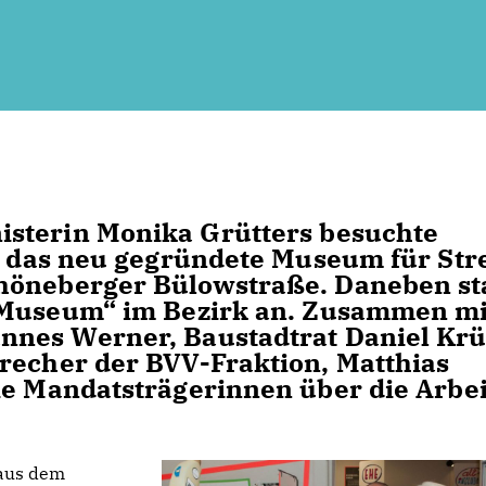
isterin
Monika Grütters
besuchte
das neu gegründete Museum für Str
höneberger Bülowstraße. Daneben s
Museum“
im Bezirk an. Zusammen mi
annes Werner
, Baustadtrat
Daniel Kr
recher der BVV-Fraktion,
Matthias
die Mandatsträgerinnen über die Arbei
 aus dem