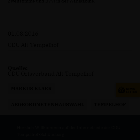
Zweitstimme und BVV) in der Wahlkabine.
01.08.2016
CDU Alt-Tempelhof
Quelle:
CDU Ortsverband Alt-Tempelhof
MARKUS KLAER
ABGEORDNETENHAUSWAHL
TEMPELHOF
Herzlich Willkommen auf der Internetseite der CDU
Tempelhof-Schöneberg!