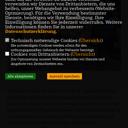
verwenden wir Dienste von Drittanbietern, die uns
helfen, unser Webangebot zu verbessern (Website-
Optmierung). Für die Verwendung bestimmter
Dienste, benötigen wir Ihre Einwilligung. Ihre
Einwilligung können Sie jederzeit widerrufen. Weitere
Informationen finden Sie in unserer
Datenschutzerklärung
.
Technisch notwendige Cookies (
Übersicht
)
Die notwendigen Cookies werden allein für den
ordnungsgemäßen Gebrauch der Webseite benötigt.
Cookies von Drittanbietern (
Übersicht
)
Zur Optimierung unserer Webseite binden wir Dienste und
Angebote von Drittanbietern ein.
Alle akzeptieren
Auswahl speichern
Übrigens können Sie schon vor dem 18. September wählen.
Sobald Sie die Wahlbenachrichtigung in der Post haben,
können Sie damit Briefwahlunterlagen anfordern. Oder Sie
gehen mit Ihrem Personalausweis einfach ins Briefwahlamt
von Tempelhof-Schöneberg im Rathaus Schöneberg und
machen dort Ihre drei Kreuzchen (Erststimme,