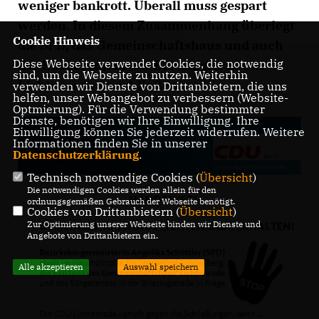
weniger
bankrott
. Überall muss gespart
werden. In diesem Zusammenhang überlegt
Cookie Hinweis
die SPD, das Gemeinschaftshaus und auch
Diese Webseite verwendet Cookies, die notwendig
das Bürgeramt in der Briesingstraße in
sind, um die Webseite zu nutzen. Weiterhin
Lichtenrade zu schließen.
verwenden wir Dienste von Drittanbietern, die uns
helfen, unser Webangebot zu verbessern (Website-
Optmierung). Für die Verwendung bestimmter
Dienste, benötigen wir Ihre Einwilligung. Ihre
Einwilligung können Sie jederzeit widerrufen. Weitere
Informationen finden Sie in unserer
Datenschutzerklärung
.
Technisch notwendige Cookies (
Übersicht
)
Die notwendigen Cookies werden allein für den
ordnungsgemäßen Gebrauch der Webseite benötigt.
Cookies von Drittanbietern (
Übersicht
)
Zur Optimierung unserer Webseite binden wir Dienste und
Angebote von Drittanbietern ein.
Alle akzeptieren
Auswahl speichern