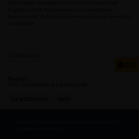
fatales Signal. Deswegen hat die CDU Lichtenrade ein
Flugblatt erstellt. Bitte sprechen auch Sie mit Ihren
Freunden und Nachbarn und verteilen dort gegebenenfalls
das Flugblatt.
11.09.2015
Quelle:
CDU Ortsverband Lichtenrade
LICHTENRADE
2015
Herzlich Willkommen auf der Internetseite der CDU
Tempelhof-Schöneberg!