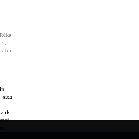
,
 Réka
tz,
rator
in
, sich
ezirk
wird
rt.