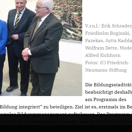
V.r.n.l.: Erik Schrader
Friedhelm Boginski,
Fazekas, Jutta Kadda
Wolfram Dette, Mode
Alfred Eichhorn
Fotos: (C) Friedrich-
Naumann-Stiftung
Die Bildungsstadträt
beabsichtigt deshalb
am Programm des
dung integriert“ zu beteiligen. Ziel ist es, erstmals im B
munales Bildungsmanagement aufzubauen. Das Programm 
mit 50% der notwendigen Personal- und Sachmittel geförde