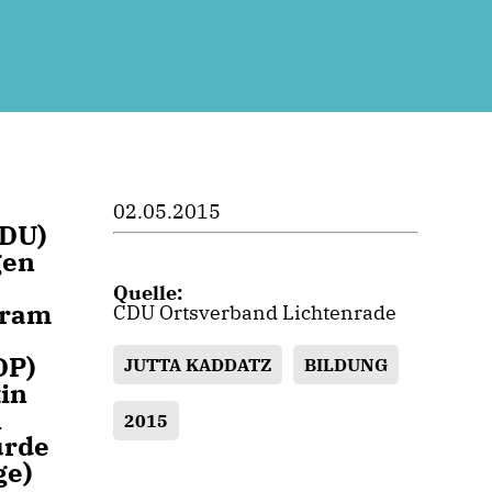
02.05.2015
CDU)
gen
Quelle:
fram
CDU Ortsverband Lichtenrade
DP)
JUTTA KADDATZ
BILDUNG
tin
n
2015
urde
ge)