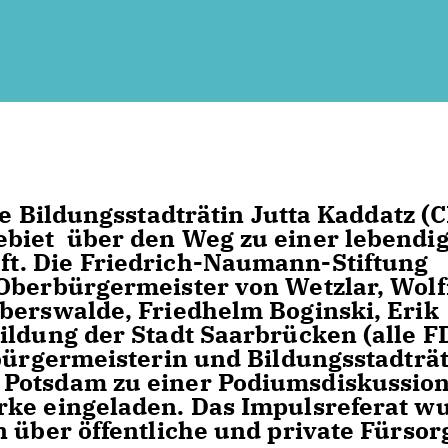
ie Bildungsstadträtin
Jutta Kaddatz
(
biet über den Weg zu einer lebendi
t. Die
Friedrich-Naumann-Stiftung
Oberbürgermeister von Wetzlar, Wol
berswalde, Friedhelm Boginski, Erik
ildung der Stadt Saarbrücken (alle F
sbürgermeisterin und Bildungsstadträ
 Potsdam zu einer Podiumsdiskussio
rke eingeladen. Das Impulsreferat w
 über öffentliche und private Fürsor