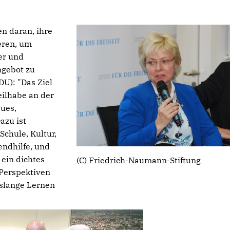
n daran, ihre
eren, um
er und
ngebot zu
DU): "Das Ziel
ilhabe an der
aues,
azu ist
Schule, Kultur,
endhilfe, und
ein dichtes
(C) Friedrich-Naumann-Stiftung
 Perspektiven
nslange Lernen