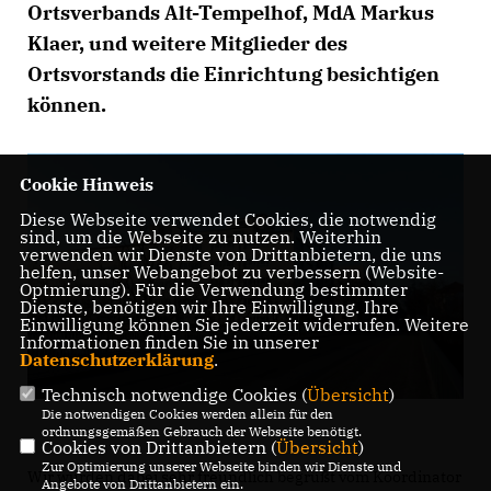
Ortsverbands Alt-Tempelhof, MdA Markus
Klaer, und weitere Mitglieder des
Ortsvorstands die Einrichtung besichtigen
können.
Cookie Hinweis
Diese Webseite verwendet Cookies, die notwendig
sind, um die Webseite zu nutzen. Weiterhin
verwenden wir Dienste von Drittanbietern, die uns
helfen, unser Webangebot zu verbessern (Website-
Optmierung). Für die Verwendung bestimmter
Dienste, benötigen wir Ihre Einwilligung. Ihre
Einwilligung können Sie jederzeit widerrufen. Weitere
Informationen finden Sie in unserer
Datenschutzerklärung
.
Technisch notwendige Cookies (
Übersicht
)
Die notwendigen Cookies werden allein für den
ordnungsgemäßen Gebrauch der Webseite benötigt.
Cookies von Drittanbietern (
Übersicht
)
Zur Optimierung unserer Webseite binden wir Dienste und
Wir wurden dabei sehr freundlich begrüßt vom Koordinator
Angebote von Drittanbietern ein.