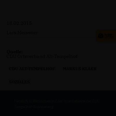
18.02.2015
Lars Meissner
Quelle:
CDU Ortsverband Alt-Tempelhof
CDU ALT-TEMPELHOF
MARKUS KLAER
SOZIALES
Herzlich Willkommen auf der Internetseite der CDU
Tempelhof-Schöneberg!