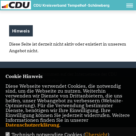
CDU Kreisverband Tempelhof-Schöneberg
Hinweis
Diese Seite ist derzeit nicht aktiv oder existiert in unserem
Angebot nicht.
Herzlich Willkommen auf der Internetseite der CDU
Cookie Hinweis
Tempelhof-Schöneberg!
Diese Webseite verwendet Cookies, die notwendig
sind, um die Webseite zu nutzen. Weiterhin
verwenden wir Dienste von Drittanbietern, die uns
helfen, unser Webangebot zu verbessern (Website-
IMPRESSUM
DATENSCHUTZ
KONTAKT
Optmierung). Für die Verwendung bestimmter
Dienste, benötigen wir Ihre Einwilligung. Ihre
© 2026 CDU Kreisverband
Realisation: Sharkness Media
Einwilligung können Sie jederzeit widerrufen. Weitere
Tempelhof-Schöneberg
GmbH & Co. KG
Informationen finden Sie in unserer
Alle Rechte vorbehalten.
Datenschutzerklärung
.
Technisch notwendige Cookies (
Übersicht
)