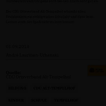
Turnbeuteln kam übrigens auch bei den Eltern sehr gut an.
Der CDU Ortsverband Alt-Tempelhof wünscht allen
Erstklässlern ein erfolgreiches Schuljahr und dass beim
Lernen auch der Spaß nicht zu kurz kommt!
01.09.2014
André Laurman-Urbanski
Quelle:
CDU Ortsverband Alt-Tempelhof
BILDUNG
CDU ALT-TEMPELHOF
KINDER
SCHULE
TEMPELHOF