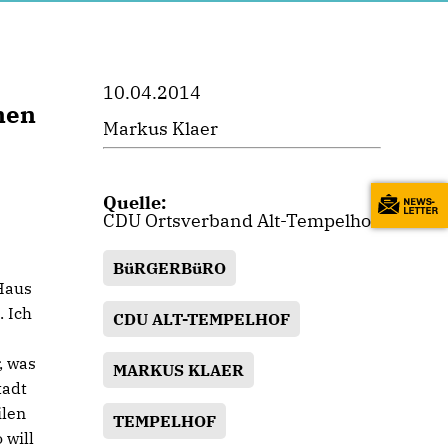
10.04.2014
nen
Markus Klaer
Quelle:
CDU Ortsverband Alt-Tempelhof
BüRGERBüRO
 Haus
 Ich
CDU ALT-TEMPELHOF
, was
MARKUS KLAER
tadt
ilen
TEMPELHOF
 will