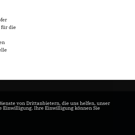
fer
für die
gen
lle
enste von Drittanbietern, die uns helfen, unser
Einwilligung. Ihre Einwilligung können Sie