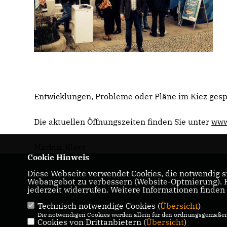
Entwicklungen, Probleme oder Pläne im Kiez gesp
Die aktuellen Öffnungszeiten finden Sie unter
www
Markus Klaer
Cookie Hinweis
Diese Webseite verwendet Cookies, die notwendig si
Herzlich Willkommen auf der Internetseite d
Webangebot zu verbessern (Website-Optmierung). Fü
CDU Tempelhof-Schöneberg!
jederzeit widerrufen. Weitere Informationen finden
Technisch notwendige Cookies (
Übersicht
)
IMPRESSUM
DATENSCHUTZ
Die notwendigen Cookies werden allein für den ordnungsgemäßen 
Cookies von Drittanbietern (
KONTAKT
Übersicht
)