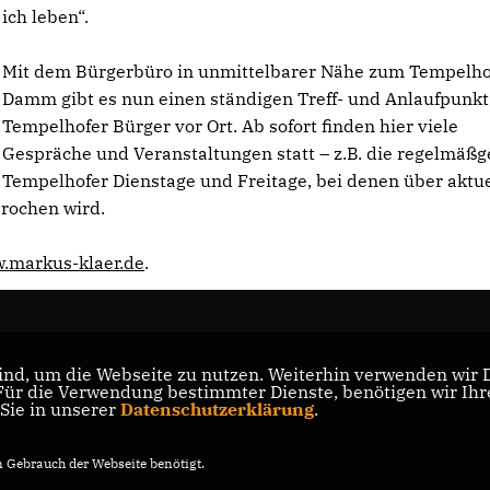
ich leben“.
Mit dem Bürgerbüro in unmittelbarer Nähe zum Tempelho
Damm gibt es nun einen ständigen Treff- und Anlaufpunkt 
Tempelhofer Bürger vor Ort. Ab sofort finden hier viele
Gespräche und Veranstaltungen statt – z.B. die regelmäß
Tempelhofer Dienstage und Freitage, bei denen über aktue
rochen wird.
.markus-klaer.de
.
nd, um die Webseite zu nutzen. Weiterhin verwenden wir Di
er
r die Verwendung bestimmter Dienste, benötigen wir Ihre 
 Sie in unserer
Datenschutzerklärung
.
Gebrauch der Webseite benötigt.