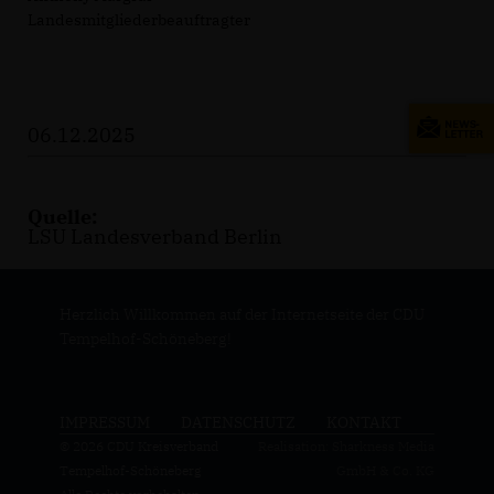
Landesmitgliederbeauftragter
06.12.2025
Quelle:
LSU Landesverband Berlin
Herzlich Willkommen auf der Internetseite der CDU
Tempelhof-Schöneberg!
IMPRESSUM
DATENSCHUTZ
KONTAKT
© 2026 CDU Kreisverband
Realisation: Sharkness Media
Tempelhof-Schöneberg
GmbH & Co. KG