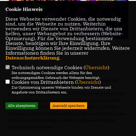
Cookie Hinweis
Diese Webseite verwendet Cookies, die notwendig
sind, um die Webseite zu nutzen. Weiterhin
verwenden wir Dienste von Drittanbietern, die uns
helfen, unser Webangebot zu verbessern (Website-
Optmierung). Für die Verwendung bestimmter
Dienste, benötigen wir Ihre Einwilligung. Ihre
Christmas Avenue Bild: René Powilleit
Einwilligung können Sie jederzeit widerrufen. Weitere
Informationen finden Sie in unserer
Datenschutzerklärung
.
Technisch notwendige Cookies (
Übersicht
)
Liebe Mitglieder der LSU Berlin,
Die notwendigen Cookies werden allein für den
ordnungsgemäßen Gebrauch der Webseite benötigt.
die schönste Zeit des Jahres steht vor der Tür – Zeit für
Cookies von Drittanbietern (
Übersicht
)
Glühwein-Duft, weihnachtliche Leckereien und eine
Zur Optimierung unserer Webseite binden wir Dienste und
Angebote von Drittanbietern ein.
gemütlich-gemeinsame Runde! Wir freuen uns sehr, euch
zum gemeinsamen Besuch der Christmas Avenue unter
Alle akzeptieren
Auswahl speichern
dem Viadukt am Nollendorfplatz einzuladen. Lasst uns
zusammen dem vorweihnachtlichen Stress entfliehen, das
Jahr besinnlich ausklingen lassen und in die festliche
Stimmung eintauchen!