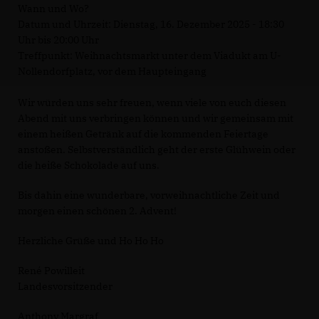
Wann und Wo?
Datum und Uhrzeit: Dienstag, 16. Dezember 2025 - 18:30
Uhr bis 20:00 Uhr
Treffpunkt: Weihnachtsmarkt unter dem Viadukt am U-
Nollendorfplatz, vor dem Haupteingang
Wir würden uns sehr freuen, wenn viele von euch diesen
Abend mit uns verbringen können und wir gemeinsam mit
einem heißen Getränk auf die kommenden Feiertage
anstoßen. Selbstverständlich geht der erste Glühwein oder
die heiße Schokolade auf uns.
Bis dahin eine wunderbare, vorweihnachtliche Zeit und
morgen einen schönen 2. Advent!
Herzliche Grüße und Ho Ho Ho
René Powilleit
Landesvorsitzender
Anthony Margraf