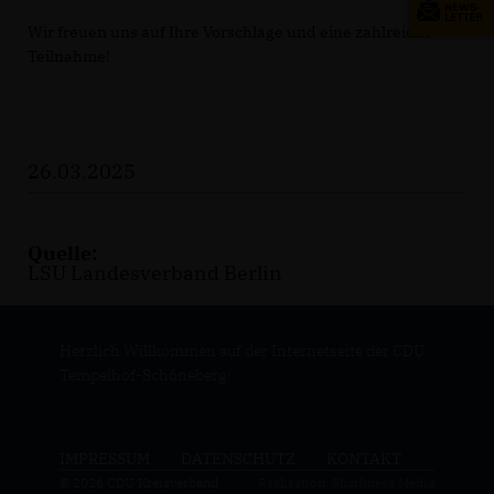
Wir freuen uns auf Ihre Vorschläge und eine zahlreiche
Teilnahme!
26.03.2025
Quelle:
LSU Landesverband Berlin
Herzlich Willkommen auf der Internetseite der CDU
Tempelhof-Schöneberg!
IMPRESSUM
DATENSCHUTZ
KONTAKT
© 2026 CDU Kreisverband
Realisation: Sharkness Media