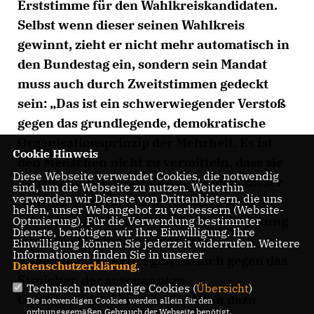
Erststimme für den Wahlkreiskandidaten.
Selbst wenn dieser seinen Wahlkreis
gewinnt, zieht er nicht mehr automatisch in
den Bundestag ein, sondern sein Mandat
muss auch durch Zweitstimmen gedeckt
sein: „Das ist ein schwerwiegender Verstoß
gegen das grundlegende, demokratische
Organisationsprinzip der Mehrheit. Es ist
Cookie Hinweis
den Menschen nicht zu vermitteln, dass sie
Diese Webseite verwendet Cookies, die notwendig
jemanden in den Bundestag wählen, dieser
sind, um die Webseite zu nutzen. Weiterhin
verwenden wir Dienste von Drittanbietern, die uns
dann aber nicht einziehen darf. Das
helfen, unser Webangebot zu verbessern (Website-
schwächt die demokratische Rückkopplung
Optmierung). Für die Verwendung bestimmter
Dienste, benötigen wir Ihre Einwilligung. Ihre
an die Wählerinnen und Wähler.“
Einwilligung können Sie jederzeit widerrufen. Weitere
Informationen finden Sie in unserer
Fundamentale Kritik gibt es auch gegen das
Datenschutzerklärung
.
Streichen der sogenannten
Technisch notwendige Cookies (
Übersicht
)
Grundmandatsklausel. Dies kann dazu
Die notwendigen Cookies werden allein für den
ordnungsgemäßen Gebrauch der Webseite benötigt.