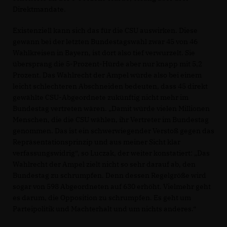
Direktmandate.
Existenziell kann sich das für die CSU auswirken. Diese
gewann bei der letzten Bundestagswahl zwar 45 von 46
Wahlkreisen in Bayern, ist dort also tief verwurzelt. Sie
übersprang die 5-Prozent-Hürde aber nur knapp mit 5,2
Prozent. Das Wahlrecht der Ampel würde also bei einem
leicht schlechteren Abschneiden bedeuten, dass 45 direkt
gewählte CSU-Abgeordnete zukünftig nicht mehr im
Bundestag vertreten wären. „Damit würde vielen Millionen
Menschen, die die CSU wählen, ihr Vertreter im Bundestag
genommen. Das ist ein schwerwiegender Verstoß gegen das
Repräsentationsprinzip und aus meiner Sicht klar
verfassungswidrig“, so Luczak, der weiter konstatiert: „Das
Wahlrecht der Ampel zielt nicht so sehr darauf ab, den
Bundestag zu schrumpfen. Denn dessen Regelgröße wird
sogar von 598 Abgeordneten auf 630 erhöht. Vielmehr geht
es darum, die Opposition zu schrumpfen. Es geht um
Parteipolitik und Machterhalt und um nichts anderes.“