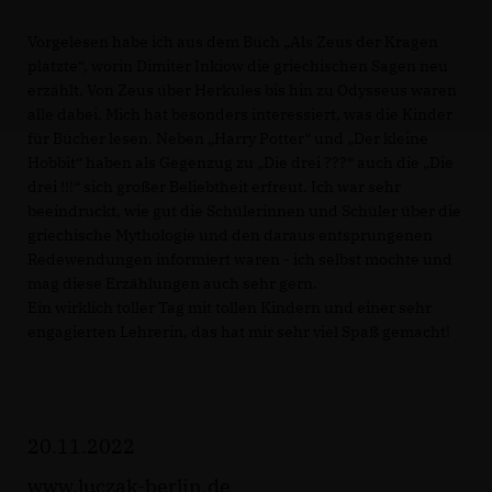
Vorgelesen habe ich aus dem Buch „Als Zeus der Kragen
platzte“, worin Dimiter Inkiow die griechischen Sagen neu
erzählt. Von Zeus über Herkules bis hin zu Odysseus waren
alle dabei. Mich hat besonders interessiert, was die Kinder
für Bücher lesen. Neben „Harry Potter“ und „Der kleine
Hobbit“ haben als Gegenzug zu „Die drei ???“ auch die „Die
drei !!!“ sich großer Beliebtheit erfreut. Ich war sehr
beeindruckt, wie gut die Schülerinnen und Schüler über die
griechische Mythologie und den daraus entsprungenen
Redewendungen informiert waren - ich selbst mochte und
mag diese Erzählungen auch sehr gern.
Ein wirklich toller Tag mit tollen Kindern und einer sehr
engagierten Lehrerin, das hat mir sehr viel Spaß gemacht!
20.11.2022
www.luczak-berlin.de