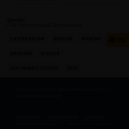
Quelle:
CDU Ortsverband Lichtenrade
LICHTENRADE
KINDER
JUGEND
BILDUNG
SCHULE
JAN-MARCO LUCZAK
2022
Herzlich Willkommen auf der Internetseite der CDU
Tempelhof-Schöneberg!
IMPRESSUM
DATENSCHUTZ
KONTAKT
© 2026 CDU Kreisverband
Realisation: Sharkness Media