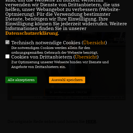
mangelhaft - und damit abzulehnen. Hier
verwenden wir Dienste von Drittanbietern, die uns
helfen, unser Webangebot zu verbessern (Website-
finden Sie meine Rede dazu im Deutschen
Optmierung). Für die Verwendung bestimmter
Bundestag.
Dienste, benötigen wir Ihre Einwilligung. Ihre
Einwilligung können Sie jederzeit widerrufen. Weitere
Informationen finden Sie in unserer
Datenschutzerklärung
.
Technisch notwendige Cookies (
Übersicht
)
Die notwendigen Cookies werden allein für den
ordnungsgemäßen Gebrauch der Webseite benötigt.
Cookies von Drittanbietern (
Übersicht
)
Zur Optimierung unserer Webseite binden wir Dienste und
Angebote von Drittanbietern ein.
Alle akzeptieren
Auswahl speichern
Die originale Rede sehen und hören Sie
HIER
.