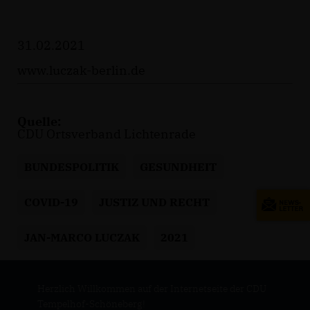
31.02.2021
www.luczak-berlin.de
Quelle:
CDU Ortsverband Lichtenrade
BUNDESPOLITIK
GESUNDHEIT
COVID-19
JUSTIZ UND RECHT
JAN-MARCO LUCZAK
2021
Herzlich Willkommen auf der Internetseite der CDU
Tempelhof-Schöneberg!