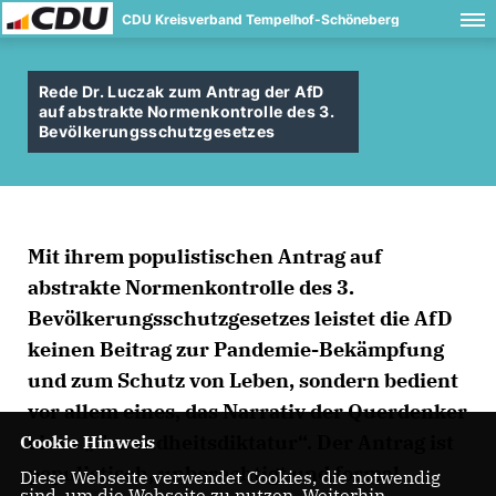
CDU Kreisverband Tempelhof-Schöneberg
Rede Dr. Luczak zum Antrag der AfD
auf abstrakte Normenkontrolle des 3.
Bevölkerungsschutzgesetzes
Mit ihrem populistischen Antrag auf
abstrakte Normenkontrolle des 3.
Bevölkerungsschutzgesetzes leistet die AfD
keinen Beitrag zur Pandemie-Bekämpfung
und zum Schutz von Leben, sondern bedient
vor allem eines, das Narrativ der Querdenker
einer „Gesundheitsdiktatur“. Der Antrag ist
Cookie Hinweis
populistisch, unberechtigt und formal
Diese Webseite verwendet Cookies, die notwendig
sind, um die Webseite zu nutzen. Weiterhin