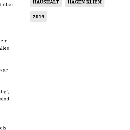
HAUSHALT
HAGEN KLIEM
t über
2019
liem
Allee
lage
ig“,
sind,
els