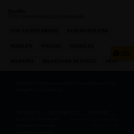
Quelle:
CDU Ortsverband Lichtenrade
CDU LICHTENRADE
EUROPAPOLITIK
WAHLEN
POLIZEI
SOZIALES
BILDUNG
HILDEGARD BENTELE
2018
Herzlich Willkommen auf der Internetseite der CDU
Tempelhof-Schöneberg!
IMPRESSUM
DATENSCHUTZ
KONTAKT
© 2026 CDU Kreisverband
Realisation: Sharkness Media
Tempelhof-Schöneberg
GmbH & Co. KG
Alle Rechte vorbehalten.