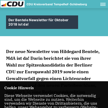
CDU Kreisverband Tempelhof-Schöneberg
Der Bentele Newsletter für Oktober
2018 ist da!
Der neue Newsletter von Hildegard Bentele,
MdA ist da! Darin berichtet sie von ihrer
Wahl zur Spitzenkandidatin der Berliner
CDU zur Europawahl 2019 sowie einen
Gewaltvorfall gegen einen Lichtenrader
Polizisten und den neuen Parteibeschluss,
Cookie Hinweis
nur noch in eine Regierungskoalition
Diese Webseite verwendet Cookies, die notwendig
einzutreten, wenn die CDU das Schulressort
sind, um die Webseite zu nutzen. Weiterhin
verwenden wir Dienste von Drittanbietern, die uns
leiten darf.
helfen, unser Webangebot zu verbessern (Website-