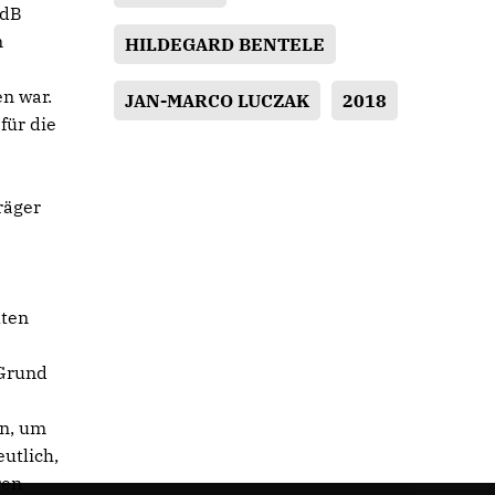
MdB
n
HILDEGARD BENTELE
n war.
JAN-MARCO LUCZAK
2018
für die
räger
lten
e
 Grund
en, um
utlich,
ren