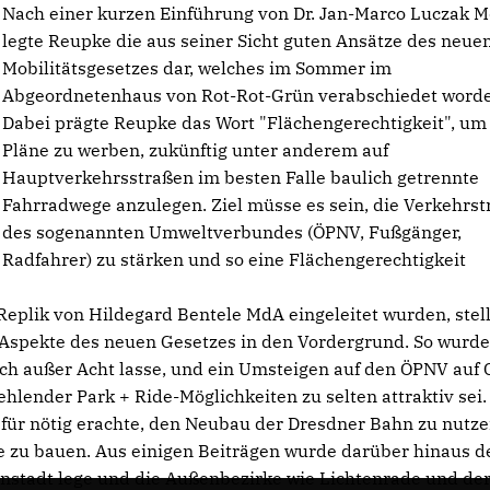
Nach einer kurzen Einführung von Dr. Jan-Marco Luczak 
legte Reupke die aus seiner Sicht guten Ansätze des neue
Mobilitätsgesetzes dar, welches im Sommer im
Abgeordnetenhaus von Rot-Rot-Grün verabschiedet worde
Dabei prägte Reupke das Wort "Flächengerechtigkeit", um 
Pläne zu werben, zukünftig unter anderem auf
Hauptverkehrsstraßen im besten Falle baulich getrennte
Fahrradwege anzulegen. Ziel müsse es sein, die Verkehrst
des sogenannten Umweltverbundes (ÖPNV, Fußgänger,
Radfahrer) zu stärken und so eine Flächengerechtigkeit
 Replik von Hildegard Bentele MdA eingeleitet wurden, stel
n Aspekte des neuen Gesetzes in den Vordergrund. So wurd
lich außer Acht lasse, und ein Umsteigen auf den ÖPNV auf
hlender Park + Ride-Möglichkeiten zu selten attraktiv sei.
ht für nötig erachte, den Neubau der Dresdner Bahn zu nutz
zu bauen. Aus einigen Beiträgen wurde darüber hinaus de
nenstadt lege und die Außenbezirke wie Lichtenrade und de