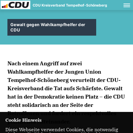
CDU Kreisverband Tempelhof-Schöneberg
Gewalt gegen Wahlkampfhelfer der
CDU
Nach einem Angriff auf zwei
Wahlkampfhelfer der Jungen Union
Tempelhof-Schöneberg verurteilt der CDU-
Kreisverband die Tat aufs Schärfste. Gewalt
hat in der Demokratie keinen Platz – die CDU
steht solidarisch an der Seite der
Betroffenen und fordert ein respektvolles
Cookie Hinweis
politisches Miteinander.
Diese Webseite verwendet Cookies, die notwendig