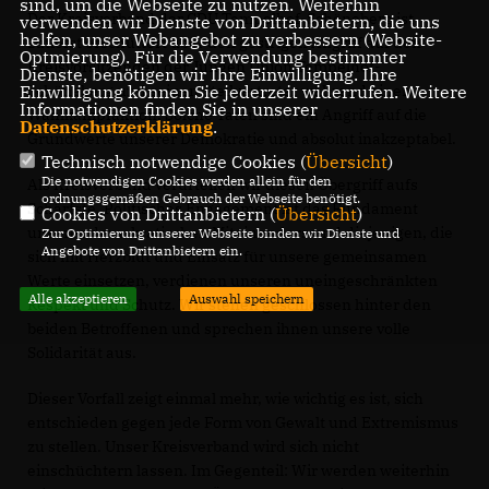
sind, um die Webseite zu nutzen. Weiterhin
Der Kreisverband der CDU Tempelhof-Schöneberg ist
verwenden wir Dienste von Drittanbietern, die uns
helfen, unser Webangebot zu verbessern (Website-
zutiefst erschüttert über den gestrigen Angriff auf den
Optmierung). Für die Verwendung bestimmter
Kreisvorsitzenden der Jungen Union Tempelhof-
Dienste, benötigen wir Ihre Einwilligung. Ihre
Einwilligung können Sie jederzeit widerrufen. Weitere
Schöneberg und seinen Stellvertreter während einer
Informationen finden Sie in unserer
Wahlkampfaktion. Solche Taten sind ein Angriff auf die
Datenschutzerklärung
.
Grundwerte unserer Demokratie und absolut inakzeptabel.
Technisch notwendige Cookies (
Übersicht
)
Die notwendigen Cookies werden allein für den
Als Kreisverband verurteilen wir diesen Übergriff aufs
ordnungsgemäßen Gebrauch der Webseite benötigt.
Schärfste. Politisches Engagement ist das Fundament
Cookies von Drittanbietern (
Übersicht
)
unseres demokratischen Miteinanders und diejenigen, die
Zur Optimierung unserer Webseite binden wir Dienste und
Angebote von Drittanbietern ein.
sich mit Herzblut und Einsatz für unsere gemeinsamen
Werte einsetzen, verdienen unseren uneingeschränkten
Alle akzeptieren
Auswahl speichern
Respekt und Schutz. Wir stehen geschlossen hinter den
beiden Betroffenen und sprechen ihnen unsere volle
Solidarität aus.
Dieser Vorfall zeigt einmal mehr, wie wichtig es ist, sich
entschieden gegen jede Form von Gewalt und Extremismus
zu stellen. Unser Kreisverband wird sich nicht
einschüchtern lassen. Im Gegenteil: Wir werden weiterhin