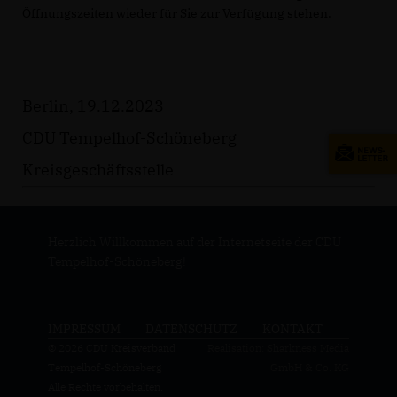
Öffnungszeiten wieder für Sie zur Verfügung stehen.
Berlin, 19.12.2023
CDU Tempelhof-Schöneberg
Kreisgeschäftsstelle
Herzlich Willkommen auf der Internetseite der CDU
Tempelhof-Schöneberg!
IMPRESSUM
DATENSCHUTZ
KONTAKT
© 2026 CDU Kreisverband
Realisation: Sharkness Media
Tempelhof-Schöneberg
GmbH & Co. KG
Alle Rechte vorbehalten.