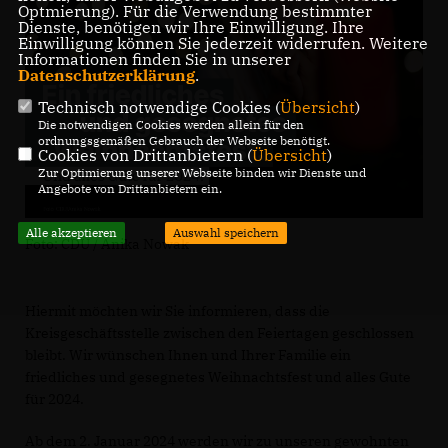
Optmierung). Für die Verwendung bestimmter
Dienste, benötigen wir Ihre Einwilligung. Ihre
Einwilligung können Sie jederzeit widerrufen. Weitere
Informationen finden Sie in unserer
Datenschutzerklärung
.
Technisch notwendige Cookies (
Übersicht
)
Die notwendigen Cookies werden allein für den
ordnungsgemäßen Gebrauch der Webseite benötigt.
Cookies von Drittanbietern (
Übersicht
)
Zur Optimierung unserer Webseite binden wir Dienste und
Angebote von Drittanbietern ein.
Alle akzeptieren
Auswahl speichern
Foto: CDU / Anika Nowak
Hiermit möchten wir Sie informieren, dass die
Kreisgeschäftsstelle zwischen den Feiertagen geschlossen
bleibt. Wir wünschen Ihnen und Ihrer Familie ein
friedliches und gesegnetes Weihnachtsfest und alles Gute
für 2024.
Ab dem 2. Januar 2024 werden wir zu unseren gewohnten