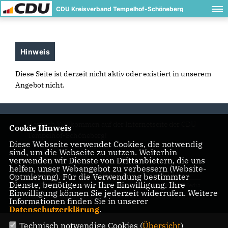
CDU Kreisverband Tempelhof-Schöneberg
Hinweis
Diese Seite ist derzeit nicht aktiv oder existiert in unserem
Angebot nicht.
Herzlich Willkommen auf der Internetseite der CDU
Cookie Hinweis
Tempelhof-Schöneberg!
Diese Webseite verwendet Cookies, die notwendig
sind, um die Webseite zu nutzen. Weiterhin
verwenden wir Dienste von Drittanbietern, die uns
helfen, unser Webangebot zu verbessern (Website-
IMPRESSUM
DATENSCHUTZ
KONTAKT
Optmierung). Für die Verwendung bestimmter
Dienste, benötigen wir Ihre Einwilligung. Ihre
© 2026 CDU Kreisverband
Realisation: Sharkness Media
Einwilligung können Sie jederzeit widerrufen. Weitere
Tempelhof-Schöneberg
GmbH & Co. KG
Informationen finden Sie in unserer
Alle Rechte vorbehalten.
Datenschutzerklärung
.
Technisch notwendige Cookies (
Übersicht
)